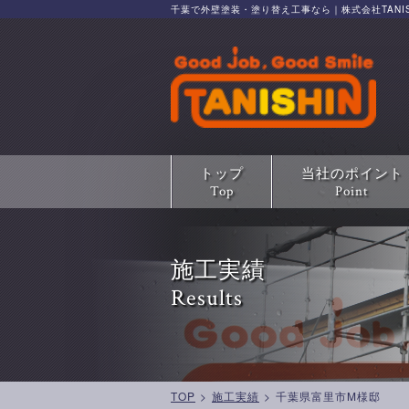
千葉で外壁塗装・塗り替え工事なら｜株式会社TANIS
トップ
当社のポイント
Top
Point
施工実績
Results
TOP
>
施工実績
>
千葉県富里市M様邸