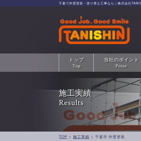
千葉で外壁塗装・塗り替え工事なら｜株式会社TANIS
トップ
当社のポイント
Top
Point
施工実績
Results
TOP
>
施工実績
>
千葉市 外壁塗装